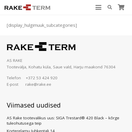
[display_hulgimuuk_subcategories]
AS RAKE
Tootevälja, Kohatu küla, Saue vald, Harju maakond 76304
Telefon +372 53 424 920
E-post rake@rake.ee
Viimased uudised
AS Rake tootevalikus uus: SIGA Trestard® 420 Black – kõrge
tuleohutusega teip
Korterelamu Juhkentali 14