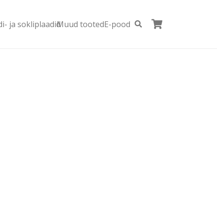
i- ja sokliplaadid
Muud tooted
E-pood