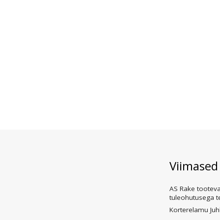
Viimased
AS Rake tooteva
tuleohutusega t
Korterelamu Juh