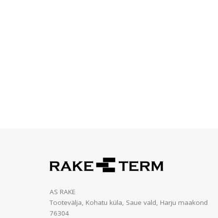
AS RAKE
Tootevälja, Kohatu küla, Saue vald, Harju maakond
76304