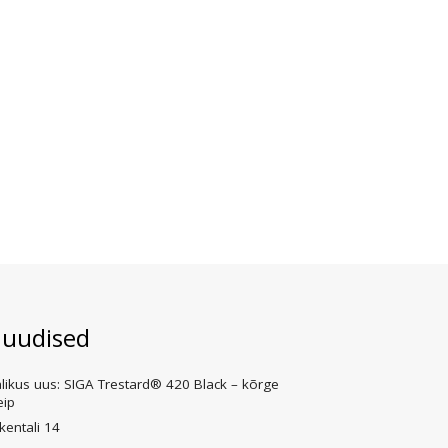
 uudised
likus uus: SIGA Trestard® 420 Black – kõrge
eip
kentali 14