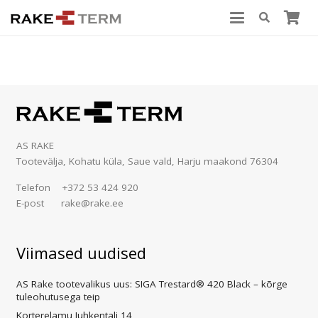
AS RAKE
Tootevälja, Kohatu küla, Saue vald, Harju maakond 76304
Telefon +372 53 424 920
E-post rake@rake.ee
Viimased uudised
AS Rake tootevalikus uus: SIGA Trestard® 420 Black – kõrge
tuleohutusega teip
Korterelamu Juhkentali 14